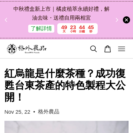
扣碼
中秋禮盒新上市｜橘皮植萃永續好禮，解
 現折
油去味・送禮自用兩相宜
49
23
44
45
了解詳情
天
小時
分鐘
秒
紅烏龍是什麼茶種？成功復
甦台東茶產的特色製程大公
開！
•
格外農品
Nov 25, 22