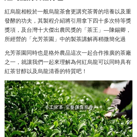
紅烏龍相較於一般烏龍茶會更講究茶菁的培養以及重
發酵的功夫，其製程介紹將引用拿下四十多次特等獎
獎項，及台灣十大傑出農民獎的「茶王」—陳錫卿，
所經營的「允芳茶園」中的製茶講解再稍微簡化過
允芳茶園同時也是格外農品這次一起合作推廣的茶廠
之一，就讓我們一起來理解為何紅烏龍可以同時具有
紅茶甘醇以及烏龍清香的特質吧！