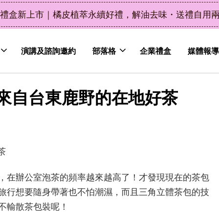
了解詳情
皮植萃永續好禮，解油去味・送禮自用兩相宜
演講及諮詢邀約
部落格
企業禮盒
媒體報導
來自台東鹿野的在地好茶
，在辦公室泡茶的頻率越來越高了！才發現現在的茶包
旅行想要隨身帶著也不怕潮濕，而且三角立體茶包的技
不輸散茶包裝呢！