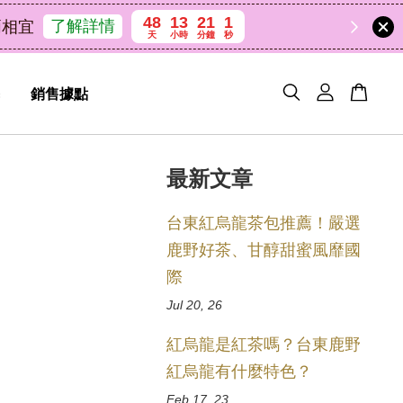
48
13
21
0
天
小時
分鐘
秒
銷售據點
最新文章
台東紅烏龍茶包推薦！嚴選
鹿野好茶、甘醇甜蜜風靡國
際
Jul 20, 26
紅烏龍是紅茶嗎？台東鹿野
紅烏龍有什麼特色？
Feb 17, 23