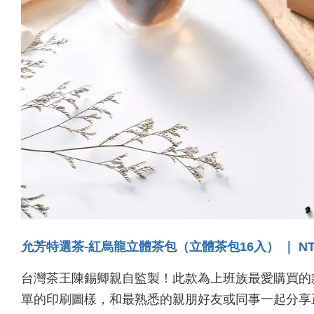
允芳特選茶-紅烏龍立體茶包（立體茶包16入） ｜ NT$
台灣茶王陳錫卿親自監製！此款為上班族最愛購買的
單的印刷圖樣，和最熟悉的親朋好友或同事一起分享