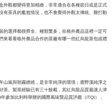
盒外觀都變得更加精緻，非常適合在各種節日或是正式
沒有茶具的尷尬情況，也不會覺得外觀太傳統、難打動
裝的選擇都很齊全、種類繁多，在格外農品這裡一定可
們來看看格外農品合作的茶廠有哪一些紅烏龍茶包或禮
年山嵐與朝霧繚繞，是非常純淨的環境；鹿野溪純淨之
好茶。製茶經驗已有三十餘載，其紅烏龍品質最讓人津
8年參加比利時舉辦的國際風味暨品質評鑑（iTQi），