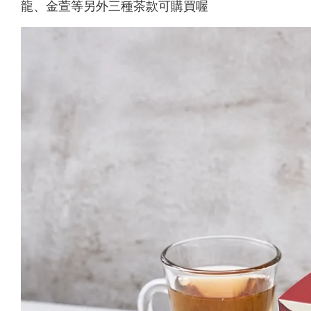
龍、金萱等另外三種茶款可購買喔