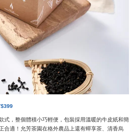
399
款式，整個體積小巧輕便，包裝採用溫暖的牛皮紙和簡
正合適！允芳茶園在格外農品上還有蟬享茶、清香烏