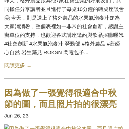
昨天，格外農品跟其他7家社會企業的好朋友們，共
同擔任分享講者並且進行了每桌10分鐘的轉桌座談會
🤗 今天，則是送上了格外農品的水果氣泡麥汁🍺為
大家消消暑，整個表裡如一非常的社會創新，感謝主
辦單位的支持，也歡迎各式講座邀約與飲品採購喔🥰
#社會創新 #水果氣泡麥汁 勞動部 #格外農品 #蓋婭
心自然 岩生築見 ROKSN 閃電包子...
閱讀更多 →
因為做了一張覺得很適合中秋
節的圖，而且照片拍的很漂亮
Jun 26, 23