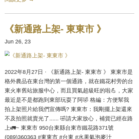
《新通路上架- 東東市 》
Jun 26, 23
2022年8月27日 · 《新通路上架- 東東市 》 東東市是
格外農品在東台灣的第一個通路，就在鐵花村旁的台
東火車舊站旅服中心，而且買氣超級旺的啦💪，大家
最近是不是都跑到東部玩耍了阿🤣 格編：方便幫我
拍上架照片給我們宣傳嗎? 東東市：我剛擺上架還來
不及拍照就賣光了...... 🤣請大家放心，補貨已經在路
上🚛~ 東東市 950台東縣台東市鐵花路371號
(089)360363 #東東市 #台東 #水果氣泡麥汁