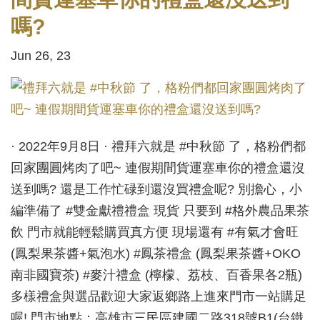
嗎?
Jun 26, 23
· 2022年9月8日 · 禮拜六就是 #中秋節 了，格粉們都
回家團圓烤肉了吧~ 連假期間貨運塞車你的禮盒還沒
送到嗎? 還是工作忙碌到還沒買禮盒呢? 別擔心，小
編準備了 #雙金獻禮禮盒 現貨 只要到 #格外農品果茶
飲 門市就能輕鬆購買真方便 現場還有 #有氣才會旺
(鳳梨果茶醬+氣泡水) #鳳茶禮盒 (鳳梨果茶醬+OKO
南非國寶茶) #麥汁禮盒 (檸檬、荔枝、百香果各2瓶)
多樣禮盒與選品歡迎大家返鄉路上進來門市一站購足
喔! 門市地點：高雄市三民區建國二路318號B1(台鐵