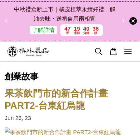
扣碼
中秋禮盒新上市｜橘皮植萃永續好禮，解
 現折
油去味・送禮自用兩相宜
47
19
40
34
了解詳情
天
小時
分鐘
秒
創業故事
果茶飲門市的新合作計畫
PART2-台東紅烏龍
Jun 26, 23