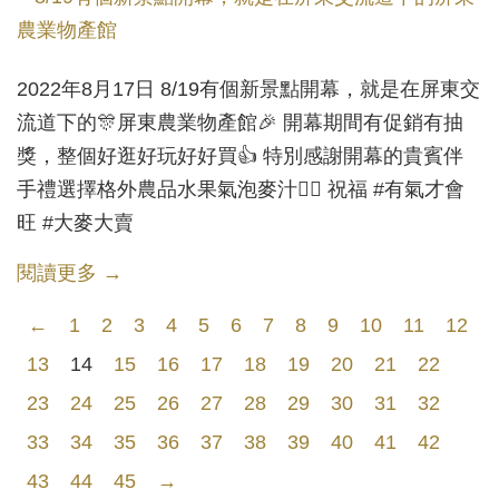
2022年8月17日 8/19有個新景點開幕，就是在屏東交
流道下的🎊屏東農業物產館🎉 開幕期間有促銷有抽
獎，整個好逛好玩好好買👍 特別感謝開幕的貴賓伴
手禮選擇格外農品水果氣泡麥汁🙇‍♂️ 祝福 #有氣才會
旺 #大麥大賣
閱讀更多 →
←
1
2
3
4
5
6
7
8
9
10
11
12
13
14
15
16
17
18
19
20
21
22
23
24
25
26
27
28
29
30
31
32
33
34
35
36
37
38
39
40
41
42
43
44
45
→