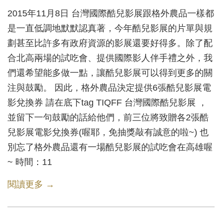
2015年11月8日 台灣國際酷兒影展跟格外農品一樣都
是一直低調地默默認真著，今年酷兒影展的片單與規
劃甚至比許多有政府資源的影展還要好得多。除了配
合北高兩場的試吃會、提供國際影人伴手禮之外，我
們還希望能多做一點，讓酷兒影展可以得到更多的關
注與鼓勵。 因此，格外農品決定提供6張酷兒影展電
影兌換券 請在底下tag TIQFF 台灣國際酷兒影展 ，
並留下一句鼓勵的話給他們，前三位將致贈各2張酷
兒影展電影兌換券(喔耶，免抽獎敲有誠意的啦~) 也
別忘了格外農品還有一場酷兒影展的試吃會在高雄喔
~ 時間：11
閱讀更多 →