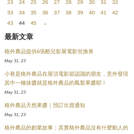
23
24
25
26
27
28
29
30
31
32
33
34
35
36
37
38
39
40
41
42
43
44
45
→
最新文章
格外農品提供6張酷兒影展電影兌換券
May 31, 23
小巷是格外農品在屋頂電影節認識的朋友，意外發現
其中一種抹醬就是格外農品的鳳梨果醬耶！
May 31, 23
格外農品天然果醬｜預訂出貨通知
May 31, 23
格外農品的創業故事；其實格外農品沒有什麼動人的