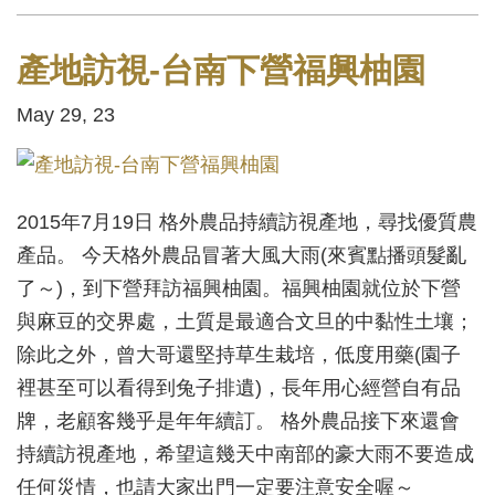
產地訪視-台南下營福興柚園
May 29, 23
2015年7月19日 格外農品持續訪視產地，尋找優質農
產品。 今天格外農品冒著大風大雨(來賓點播頭髮亂
了～)，到下營拜訪福興柚園。福興柚園就位於下營
與麻豆的交界處，土質是最適合文旦的中黏性土壤；
除此之外，曾大哥還堅持草生栽培，低度用藥(園子
裡甚至可以看得到兔子排遺)，長年用心經營自有品
牌，老顧客幾乎是年年續訂。 格外農品接下來還會
持續訪視產地，希望這幾天中南部的豪大雨不要造成
任何災情，也請大家出門一定要注意安全喔～