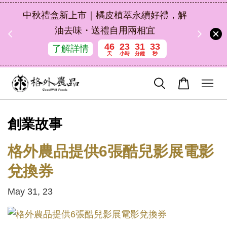
扣碼
中秋禮盒新上市｜橘皮植萃永續好禮，解
 現折
油去味・送禮自用兩相宜
46
23
31
32
了解詳情
天
小時
分鐘
秒
創業故事
格外農品提供6張酷兒影展電影
兌換券
May 31, 23