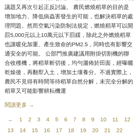
議題又再次引起正反討論。 農民燃燒稻草的目的是
增加地力、降低病蟲害發生的可能，也解決稻草的處
理問題。然而空氣污染防制法規定，燃燒稻草可以開
罰5,000元以上10萬元以下罰鍰，除此之外燃燒稻草
也讓暖化加重、產生致命的PM2.5，同時也有影響交
通安全的可能。 公部門推廣建議用附掛切割機的聯
合收穫機，將稻草斬切後，均勻灑佈於田面，經曝曬
乾燥後，再翻犁入土，增加土壤養分。不過實際上，
農民不見得有時間等待稻草自然分解，未完全分解的
稻草又可能影響耕耘機運
閱讀更多 →
←
1
2
3
4
5
6
7
8
9
10
11
12
13
14
15
16
17
18
19
20
21
22