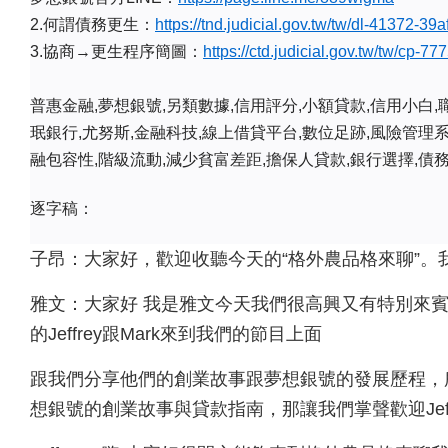
2.何謂債務更生：
https://tnd.judicial.gov.tw/tw/dl-41372
3.協商→更生程序簡圖：
https://ctd.judicial.gov.tw/tw/cp-
普惠金融,夢想銀號,另類數據,信用評分,小額貸款,信用小白,
珉銀行,尤努斯,金融科技,線上借貸平台,數位足跡,風險管理系
融包容性,階級流動,減少貧富差距,擔保人貸款,銀行選擇,債
逐字稿：
子昂：大家好，歡迎收聽今天的“格外農品格來聊”。
雅文：大家好 我是雅文今天我們很高興又有特別來
的Jeffrey跟Mark來到我們的節目上面
跟我們分享他們的創業故事跟夢想銀號的發展歷程，所
想銀號的創業故事與貸款指南，那讓我們掌聲歡迎Jeffr