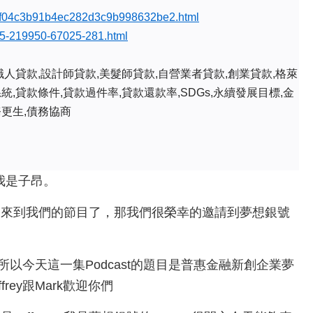
-39af04c3b91b4ec282d3c9b998632be2.html
7775-219950-67025-281.html
職人貸款,設計師貸款,美髮師貸款,自營業者貸款,創業貸款,格萊
統,貸款條件,貸款過件率,貸款還款率,SDGs,永續發展目標,金
務更生,債務協商
我是子昂。
賓來到我們的節目了，那我們很榮幸的邀請到夢想銀號
以今天這一集Podcast的題目是普惠金融新創企業夢
ey跟Mark歡迎你們