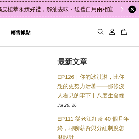
48
5
32
27
天
小時
分鐘
秒
銷售據點
最新文章
EP126｜你的冰淇淋，比你
想的更努力活著——那條沒
人看見的零下十八度生命線
Jul 26, 26
EP111 從老江紅茶 40 個月年
終，聊聊薪資與分紅制度怎
麼設計