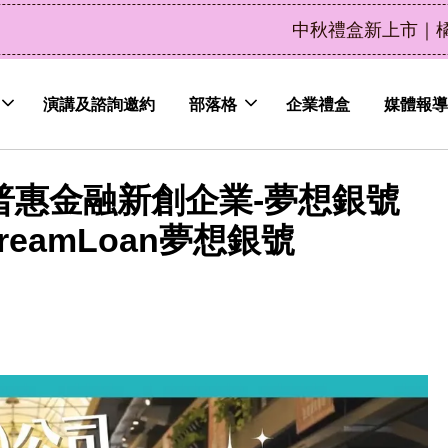
了解詳情
皮植萃永續好禮，解油去味・送禮自用兩相宜
演講及諮詢邀約
部落格
企業禮盒
媒體報導
 普惠金融新創企業-夢想銀號
reamLoan夢想銀號