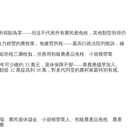
計算、所得額為零——但這不代表所有農民都免稅，其他類型所得仍
是「自力經營的農牧業」免繳營所稅——最高行政法院判敗訴，確
人綜所稅三層稅負，但善用初級農產品免稅、小規模營業
繳 30 年可少繳約 33 萬元，退休保障不變——青農應儘早加入。
扣除額從 12 萬提高到 18 萬，對多代同堂的農村家庭特別有感。
牧場、農民退休儲金、小規模營業人、初級農產品免稅、農產
農