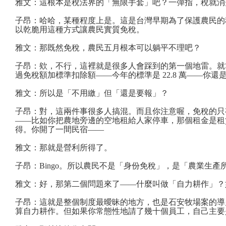
雅文：這根本是稅法界的「無限手套」吧？一彈指，稅就消
子昂：哈哈，某種程度上是。這是台灣早期為了保護農民的
以乾脆用這種方式讓農民實質免稅。
雅文：那既然免稅，農民五月根本可以躺平不理吧？
子昂：欸，不行，這裡就是很多人會踩到的第一個地雷。就
過免稅額加標準扣除額——今年的標準是 22.8 萬——你
雅文：所以是「不用繳」但「還是要報」？
子昂：對，這兩件事很多人搞混。而且你注意喔，免稅的只
——比如你把農地旁邊的空地租給人家停車，那個租金是租
得。你開了一間民宿——
雅文：那就是營利所得了。
子昂：Bingo。所以農民不是「身份免稅」，是「農業生
雅文：好，那第二個問題來了——什麼叫做「自力耕作」？
子昂：這就是整個制度最曖昧的地方，也是石安牧場案的導
算自力耕作。但如果你常態性地請了幾十個員工，自己主要