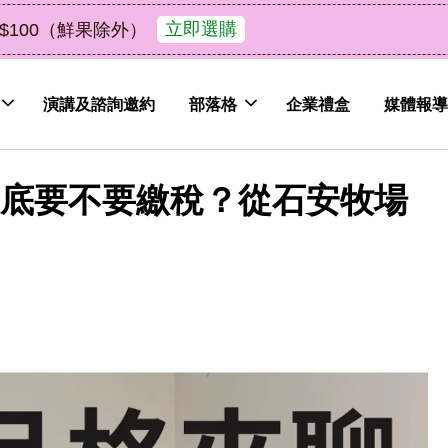
了解詳情
皮植萃永續好禮，解油去味・送禮自用兩相宜
演講及諮詢邀約
部落格
企業禮盒
媒體報導
民到底要不要繳稅？從石安牧場