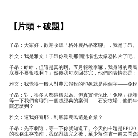
【片頭 + 破題】
子昂：大家好，歡迎收聽「格外農品格來聊」，我是子昂。
雅文：我是雅文！子昂你剛剛那個開場也太像恐怖片了吧，
子昂：哈哈，但這是真的啊。五月報稅季嘛，我身邊的農民
底要不要報稅啊？」然後我每次回答完，他們的表情都是：
雅文：我覺得一般人對農民報稅的印象就是兩個字——免稅
子昂：對，很多人都這樣以為。但真實情況比「免稅」複雜
等一下我們會聊到一個超經典的案例——石安牧場，他們年
院怎麼判？
雅文：這我好奇耶，到底算農民還是企業？
子昂：先不劇透，等一下你就知道了。今天的主題是EP12
的稅務生存指南，我保證聽完之後，至少幫你省一趟去問會