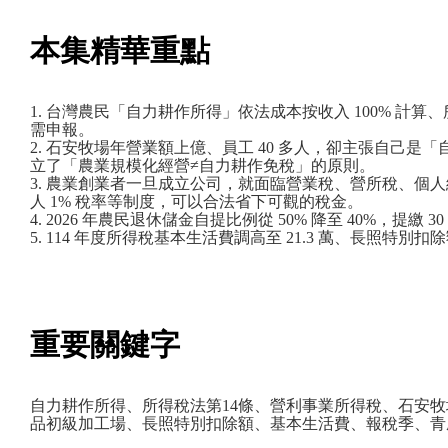
本集精華重點
1. 台灣農民「自力耕作所得」依法成本按收入 100% 
需申報。
2. 石安牧場年營業額上億、員工 40 多人，卻主張自己
立了「農業規模化經營≠自力耕作免稅」的原則。
3. 農業創業者一旦成立公司，就面臨營業稅、營所稅、個
人 1% 稅率等制度，可以合法省下可觀的稅金。
4. 2026 年農民退休儲金自提比例從 50% 降至 40%，提
5. 114 年度所得稅基本生活費調高至 21.3 萬、長照特別
重要關鍵字
自力耕作所得、所得稅法第14條、營利事業所得稅、石安
品初級加工場、長照特別扣除額、基本生活費、報稅季、青