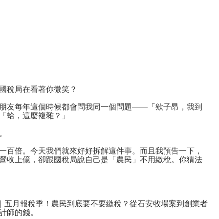
國稅局在看著你微笑？
朋友每年這個時候都會問我同一個問題——「欸子昂，我到
「蛤，這麼複雜？」
。
一百倍。今天我們就來好好拆解這件事。而且我預告一下，
營收上億，卻跟國稅局說自己是「農民」不用繳稅。你猜法
0｜五月報稅季！農民到底要不要繳稅？從石安牧場案到創業者
計師的錢。