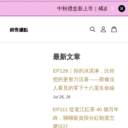
48
12
39
29
天
小時
分鐘
秒
銷售據點
最新文章
EP126｜你的冰淇淋，比你
想的更努力活著——那條沒
人看見的零下十八度生命線
Jul 26, 26
EP111 從老江紅茶 40 個月年
終，聊聊薪資與分紅制度怎
麼設計