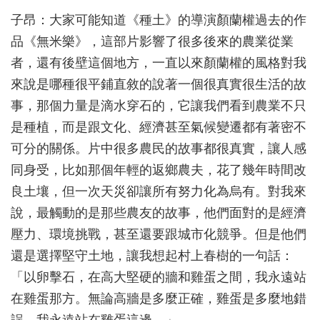
子昂：大家可能知道《種土》的導演顏蘭權過去的作
品《無米樂》，這部片影響了很多後來的農業從業
者，還有後壁這個地方，一直以來顏蘭權的風格對我
來說是哪種很平鋪直敘的說著一個很真實很生活的故
事，那個力量是滴水穿石的，它讓我們看到農業不只
是種植，而是跟文化、經濟甚至氣候變遷都有著密不
可分的關係。片中很多農民的故事都很真實，讓人感
同身受，比如那個年輕的返鄉農夫，花了幾年時間改
良土壤，但一次天災卻讓所有努力化為烏有。對我來
說，最觸動的是那些農友的故事，他們面對的是經濟
壓力、環境挑戰，甚至還要跟城市化競爭。但是他們
還是選擇堅守土地，讓我想起村上春樹的一句話：
「以卵擊石，在高大堅硬的牆和雞蛋之間，我永遠站
在雞蛋那方。無論高牆是多麼正確，雞蛋是多麼地錯