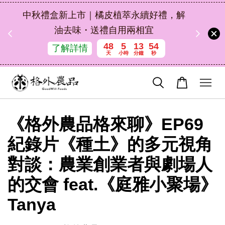
扣碼
中秋禮盒新上市｜橘皮植萃永續好禮，解
 現折
油去味・送禮自用兩相宜
48
5
13
53
了解詳情
天
小時
分鐘
秒
《格外農品格來聊》EP69
紀錄片《種土》的多元視角
對談：農業創業者與劇場人
的交會 feat.《庭雅小聚場》
Tanya