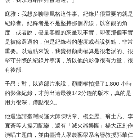
誤，我永遠站在雞蛋這邊。」
庭雅：我想多聊聊風格這件事。紀錄片很重要的就是
紀錄者。紀錄者是不是堅持那個界線，以客觀的角
度，或者說，盡量客觀的來呈現事實，即便那個事實
是被篩選過的，但是紀錄者的態度或者說切點，非常
重要。以這點來說，我覺得顏蘭權算是很老派的、很
堅守分際的紀錄片導演，所以他的影像很有力量，很
有後韻。
子昂：對，以這部片來說，顏蘭權拍攝了1,800 小時
的影像紀錄，才剪出這最後142分鐘的版本，真的是
用力很深，蹲點很久。
他還邀請臺灣民謠大師陳明章、楊亞歷、翁士凡、李
宜蒼等人操刀配樂，還有「滅火器樂團」楊大正創作
演唱主題曲，並由臺灣大學農藝學系名譽教授郭華仁