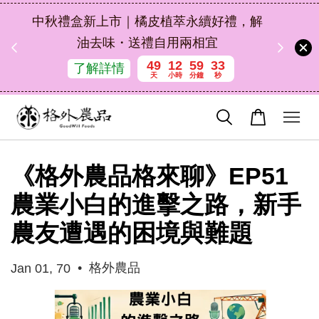
扣碼
中秋禮盒新上市｜橘皮植萃永續好禮，解
 現折
油去味・送禮自用兩相宜
49
12
59
32
了解詳情
天
小時
分鐘
秒
《格外農品格來聊》EP51
農業小白的進擊之路，新手
農友遭遇的困境與難題
•
格外農品
Jan 01, 70