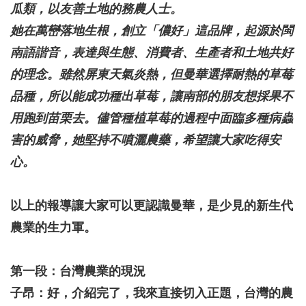
瓜類
，以友善土地
的務農人士。
她在萬巒落地生根，創立「儂好」這品牌，起源於閩
南語諧音，表達與生態、消費者、生產者和土地共好
的理念。雖然屏東天氣炎熱，但曼華選擇耐熱的草莓
品種，所以能成功種出草莓，讓南部的朋友想採果不
用跑到苗栗去。儘管種植草莓的過程中面臨多種病蟲
害的威脅，她堅持不噴灑農藥，希望讓大家吃得安
心。
以上的報導讓大家可以更認識曼華，是少見的新生代
農業的生力軍。
第一段：台灣農業的現況
子昂：好，介紹完了，我來直接切入正題，台灣的農