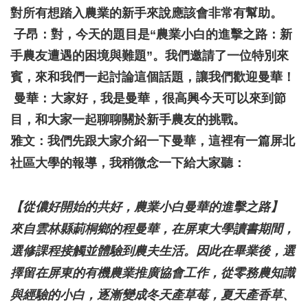
對所有想踏入農業的新手來說應該會非常有幫助。
子昂：對，今天的題目是“農業小白的進擊之路：新
手農友遭遇的困境與難題”。我們邀請了一位特別來
賓，來和我們一起討論這個話題，讓我們歡迎曼華！
曼華：大家好，我是曼華，很高興今天可以來到節
目，和大家一起聊聊關於新手農友的挑戰。
雅文：我們先跟大家介紹一下曼華，這裡有一篇屏北
社區大學的報導，我稍微念一下給大家聽：
【從儂好開始的共好，農業小白曼華的進擊之路】
來自雲林縣莿桐鄉的程曼華，在屏東大學讀書期間，
選修課程接觸並體驗到農夫生活。因此在畢業後，選
擇留在屏東的有機農業推廣協會工作，從零務農知識
與經驗的小白，逐漸變成冬天產草莓，夏天產香草、