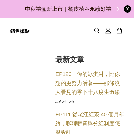
47
2
58
56
天
小時
分鐘
秒
銷售據點
最新文章
EP126｜你的冰淇淋，比你
想的更努力活著——那條沒
人看見的零下十八度生命線
Jul 26, 26
EP111 從老江紅茶 40 個月年
終，聊聊薪資與分紅制度怎
麼設計