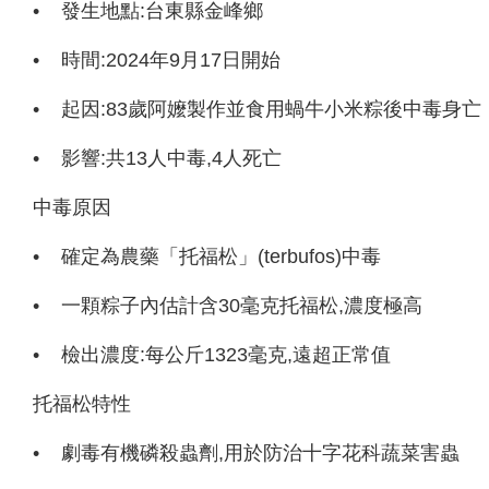
•
發生地點:台東縣金峰鄉
•
時間:2024年9月17日開始
•
起因:83歲阿嬤製作並食用蝸牛小米粽後中毒身亡
•
影響:共13人中毒,4人死亡
中毒原因
•
確定為農藥「托福松」(terbufos)中毒
•
一顆粽子內估計含30毫克托福松,濃度極高
•
檢出濃度:每公斤1323毫克,遠超正常值
托福松特性
•
劇毒有機磷殺蟲劑,用於防治十字花科蔬菜害蟲