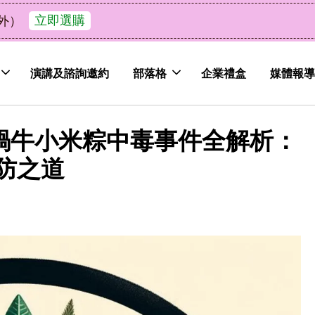
了解詳情
皮植萃永續好禮，解油去味・送禮自用兩相宜
演講及諮詢邀約
部落格
企業禮盒
媒體報導
 蝸牛小米粽中毒事件全解析：
防之道