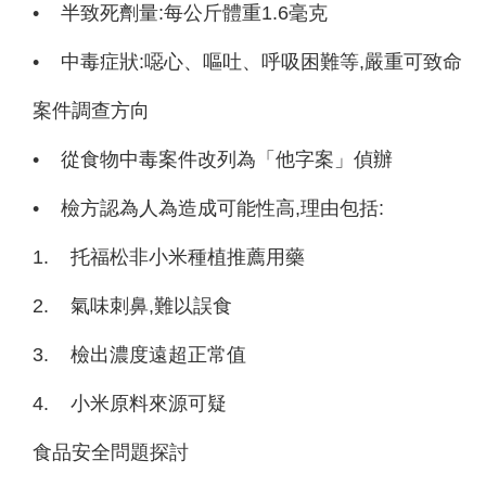
•
半致死劑量:每公斤體重1.6毫克
•
中毒症狀:噁心、嘔吐、呼吸困難等,嚴重可致命
案件調查方向
•
從食物中毒案件改列為「他字案」偵辦
•
檢方認為人為造成可能性高,理由包括:
1.
托福松非小米種植推薦用藥
2.
氣味刺鼻,難以誤食
3.
檢出濃度遠超正常值
4.
小米原料來源可疑
食品安全問題探討