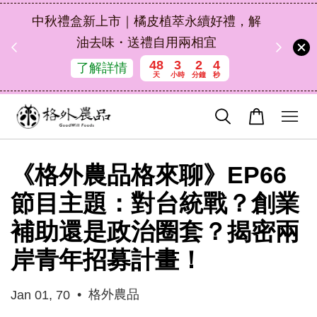
扣碼
中秋禮盒新上市｜橘皮植萃永續好禮，解
 現折
油去味・送禮自用兩相宜
48
3
2
3
了解詳情
天
小時
分鐘
秒
《格外農品格來聊》EP66
節目主題：對台統戰？創業
補助還是政治圈套？揭密兩
岸青年招募計畫！
•
格外農品
Jan 01, 70