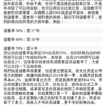
說年薪百萬
、
年收千萬
、
年存千萬這樣的金額來計算
，
不過
年存除了可以用金額
，
也可以用百分比來計算
，
這個數字可
能會對你更重要
，
在國際上講
FIRE
就是提早退休
，
會很重
視儲蓄率
，
還會有一個對應的表格
，
顯示不同儲蓄率下
，
達
到財務自由所需的大致年數
。
例如
：
儲蓄率
50%：
需
17
年
儲蓄率
60%：
需
10
年
儲蓄率
70%：
需
6
年
所以你的儲蓄率如果從
50%
拉高到
70%，
你的財務自由的時
間就可以從
17
年縮短到
6
年
，
差很多
，
拉高
20%
時間可以縮
短接近
2/3，
這樣看你就會很有感覺要提高儲蓄率了
，
大家
可以去找一下這個表格
。
我們知道儲蓄率很重要
，
但是要怎麼提高
。
首先住房是台灣
很大的開銷
，
根據內政部統計
2023
年第一季
，
全國房貸負擔
率為
41.2%，
如果單看台北市
，
房貸負擔率更達到
64.5%。
所
以你就要計算你在台北工作
，
住在台北
，
跟你在台北工作
，
住在新北桃園
。
或者甚至是你直接在南部工作南部置產
，
薪
水跟房價都有差嘛
，
你就實際計算一下
，
最終的儲蓄率哪個
比較高
，
這才是重點
!!
真正的財富不是你賺了多少
，
而是你
留下了多少
。
高收入不等於高儲蓄
，
更不等於財務自由
。