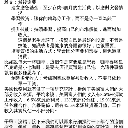
雅文
：
然後還要
建立應急基金
：
至少存夠
6
個月的生活費
，
以應對突發情
況
。
學習投資
：
讓你的錢為你工作
，
而不是你一直為錢工
作
。
提升技能
：
持續學習
，
提高自己的市場價值
，
進而增加
收入
。
這個是老生常談了
，
投資自己是最好的投資
，
不管是
技能
、
知識或者是健康的身體都很好
，
也很重要
。
培養質樸的生活方式
：
學會區分需要和想要
，
避免過度
消費
。
比如說每天一杯咖啡
，
這個你是需要還是想要
，
咖啡要喝星
巴克還是小七咖啡
，
是要去店裡買還是自己泡
，
光這件事情
就有很多種思考了
。
創造多元收入
：
考慮副業或發展被動收入
，
不要只依賴
單一工資
。
美國稅務局就有做了一項研究統計
，
拆解了美國富人們的大
部分收入來源
。
平均來說
，
美國富人們的收入有
8.6%
來源於
工作收入
，6.6%
來源於利息
，13%
來源於分紅
，19.9%
來源
於各種合作
、
合夥關係
，
還有
45.5%
來源於資產升值
。
工作
收入其實只佔一小部分阿
~
子昂
：
沒錯
，
接下來我們可以再來仔細探討一下年存的這個
概念
，
年薪
、
年收
、
年存當然都可以用金額的來計算
，
比如