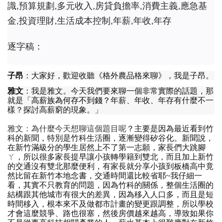
識,預算規劃,多元收入,房貸負擔率,消費主義,應急基
金,投資理財,生活成本控制,年薪,年收,年存
逐字稿：
子昂
：
大家好
，
歡迎收聽
《
格外農品格來聊
》，
我是子昂
。
雅文
：
我是雅文
。
今天我們要來聊一個非常實際的話題
，
那
就是
「
高薪族為何存不到錢
？
年薪
、
年收
、
年存有什麼不一
樣
？
探討高薪窮的現象
。」
雅文
：
為什麼今天想聊這個題目呢
？
主要是因為最近看到竹
科的新聞
，
特別是竹科生活圈
，
逐漸變得矽谷化
。
新聞說
，
在新竹滿級分的學生居然上不了第一志願
，
家長們大跳腳
ㄚ，
所以很多家長提早讓小孩轉學籍到雙北
，
而且加上新竹
的交通沒有雙北那麼便利
，
有家長就分享小孩到板橋高中竟
然比留在新竹本地念書
，
交通時間還比較省耶
~
我仔細一
看
，
其實不只教育的問題
，
因為竹科的關係
，
整個生活圈的
結構跟其他城市有很大的差異
，
因為移入人口多
，
而且是短
時間移入
，
根本來不及做都市計畫的變更跟調整
，
所以學校
才會這麼競爭
、
路也很塞
，
然後房價越來越高
，
導致如果你