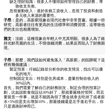
缺乏理財知識
：
很多人不懂得如何管理自己的財務
，
導
致收支失衡
。
忽視被動收入
：
過於依賴工資收入
，
忽視了投資和創造
多元收入來源的重要性
。
子昂
：
是的
，
高薪窮現象在現代社會中非常普遍
。
根據一些
研究
，
高薪者往往有更高的生活標準和消費習慣
，
這導致他
們的支出也相應增加
。
雅文
：
沒錯
，
這種現象在年輕人中尤其明顯
。
很多人為了維
持光鮮亮麗的生活
，
不惜借錢消費
，
結果反而陷入了財務困
境
。
子昂
：
那麼
，
我們該如何避免落入
「
高薪窮
」
的陷阱呢
？
這
裡有幾個建議
：
製定預算
：
仔細記錄並分析你的收支情況
，
找出可以優
化的地方
。
控制固定支出
：
特別是住房成本
，
盡量控制在收入的
30%
以內
。
首先
，
我們需要了解自己的財務狀況
，
制定合理的預算計
劃
，
比如說飲食假設佔
30%
好了
，
那就要嚴格控管阿
，
而且
要留意一件事
，
就是不能因為領了獎金就拿去吃掉了或者薪
水
+5%
但是支出增加
10%，
那最後錢還是左手進右手出
，
你
只是過路財神而已
。