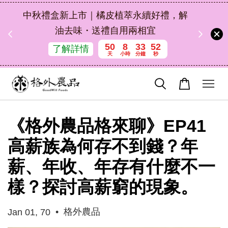
扣碼
中秋禮盒新上市｜橘皮植萃永續好禮，解
 現折
油去味・送禮自用兩相宜
50
8
33
51
了解詳情
天
小時
分鐘
秒
《格外農品格來聊》EP41
高薪族為何存不到錢？年
薪、年收、年存有什麼不一
樣？探討高薪窮的現象。
•
格外農品
Jan 01, 70