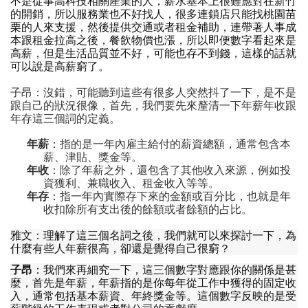
不是從事高科技相關產業的人
，
薪水基本上很難應對在新竹
的開銷
，
所以服務業也不好找人
，
很多連鎖店只能找桃園苗
栗的人來支援
，
然後提供交通或者租金補助
，
連帶著人事成
本跟租金拉高之後
，
餐飲物價也漲
，
所以即便數字看起來是
高薪
，
但是生活品質並不好
，
可能也存不到錢
，
這樣的話就
可以說是高薪窮了
。
子昂
：
沒錯
，
可能聽到這些有很多人突然抖了一下
，
是不是
跟自己的狀況很像
，
首先
，
我們要先來釐清一下年薪年收跟
年存這三個詞的定義
。
年薪
：
指的是一年內雇主給付的薪資總額
，
通常包含本
薪
、
津貼
、
獎金等
。
年收
：
除了年薪之外
，
還包含了其他收入來源
，
例如投
資獲利
、
兼職收入
、
租金收入等等
。
年存
：
指一年內實際存下來的金額或百分比
，
也就是年
收扣除所有支出後的餘額或者餘額的占比
。
雅文
：
理解了這三個名詞之後
，
我們就可以來探討一下
，
為
什麼有些人年薪很高
，
卻還是覺得自己很窮
？
子昂
：
我們來再細究一下
，
這三個數字對應跟你的關係是甚
麼
，
首先是年薪
，
年薪指的是你每年從工作中獲得的固定收
入
，
通常包括基本薪資
、
年終獎金等
。
這個數字反映的是受