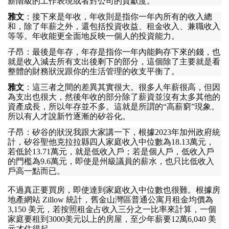
薪階級的工作表現或者對公司的貢獻度
。
雅文
：
接下來是年收
，
年收則是指你一年內所有的收入總
和
，
除了年薪之外
，
還包括投資收益
、
租金收入
、
兼職收入
等等
。
年收能更全面地反映一個人的投資能力
。
子昂
：
最後是年存
，
年存是指你一年內能夠存下來的錢
，
也
就是收入減去所有支出後剩下的部分
，
這個除了主要就是看
整體的財務狀況跟你的生活管理的收支平衡了
。
雅文
：
這三者之間的差異其實很大
。
很多人年薪很高
，
但因
為支出也很大
，
然後年收的部分除了薪資並沒有太多其他的
資產成長
，
所以年存並不多
。
這就是所謂的
“
高薪窮
”
現象
。
所以有人才說新竹逐漸的矽谷化
。
子昂
：
矽谷的狀況我跟大家講一下
，
根據
2023
年加州政府統
計
，
矽谷聖他克拉拉縣四人家庭收入中位數為
18.13
萬元
，
若低於
13.71
萬元
，
就是低收入戶
；
若是個人戶
，
低收入戶
的門檻為
9.6
萬元
，
即使是州級議員的薪水
，
也只比低收入
戶高一點而已
。
不過真正要買房
，
即使達到家庭收入中位數也很難
。
根據房
地產網站
Zillow
統計
，
舊金山灣區普通公寓月租金均價為
3,150
美元
，
若按照租金占收入三分之一比率來計算
，
一個
家庭要租到
3000
美元以上的房屋
，
至少年薪要
12
萬
6,040
美
元才住得起
。