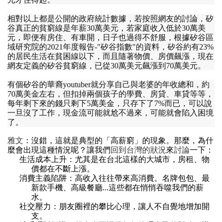
相對以上都是公開的政府統計數據
，
若按照網友的討論
，
矽
谷真正的貧窮線是年薪
30
萬美元
，
若家庭收入低於
30
萬美
元
，
即便有房住
、
有車開
，
日子也過得不舒服
，
根據矽谷區
域研究院的
2021
年度報告
-"
矽谷指數
"
的資料
，
矽谷約有
23%
的居民生活在貧困線以下
，
而且隨著物價
、
房價飆漲
，
現在
網友定義的矽谷貧窮線
，
已從
30
萬美元飆漲到
70
萬美元
。
有個矽谷的華裔
youtuber
就分享自己與老婆的年收總和
，
約
70
萬美金左右
，
但扣掉兩個孩子的學費
、
房貸
、
車貸等等
，
每年剩下來的錢只剩下
5
萬美金
，
只存下了
7%
而已
，
可以說
一旦沒了工作
，
現金流可能就尬不過來
，
可能就會陷入困境
了
。
雅文
：
沒錯
，
這就是典型的
「
高薪窮
」
的現象
。
那麼
，
為什
麼會出現這種情況呢
？
讓我們
回到台灣的狀況
來
討論
一下
：
生活成本上升
：
尤其是在台北這樣的大城市
，
房租
、
物
價都在不斷上漲
。
消費主義陷阱
：
高收入往往帶來高消費
。
名牌包包
、
最
新款手機
、
高級餐廳
...
這些都在悄悄吞噬我們的薪
水
。
社交壓力
：
朋友圈裡的攀比心理
，
讓人不自覺地增加開
支
。