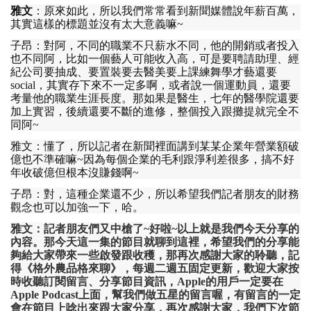
雅文
：
原來如此
，
所以我們常常看到新聞媒體說年薪百萬
，
其實這樣的標題並沒有太大意義嘛
~
子昂
：
對阿
，
不同的職業不只薪水不同
，
他的開銷或者投入
也不同阿
，
比如一個藝人可能收入高
，
可是要聘請助理
、
經
紀公司要抽成
、
要置裝要去醫美要上課練舞學才藝還要
social，
其實存下來不一定多啊
，
或者說一個運動員
，
還要
考量他的職業生涯長度
。
那如果是醫生
，
七年的醫學院還要
加上實習
，
後續還要不斷的進修
，
整個投入跟攤提就完全不
同阿
~
雅文
：
懂了
，
所以記者在新聞裡面講到某某企業年營業額破
億也不準確嘛
~
因為每個企業的毛利跟淨利差很多
，
搞不好
年收破億但根本沒賺錢啊
~
子昂
：
對
，
這種企業還不少
，
所以希望我們記者朋友的財務
觀念也可以加強一下
，
哈
。
雅文
：
記者朋友們又中槍了
~
好啦
~
以上就是我們今天分享的
內容
。
那今天這一集的節目就聊到這裡
，
希望我們的分享能
夠給大家帶來一些啟發跟收穫
，
那再次感謝大家的聆聽
，
記
得
《
格外農品格來聊
》，
每週二週五固定更新
，
歡迎大家按
時收聽訂閱留言
、
分享節目資訊
，Apple
的用戶一定要在
Apple Podcast
上面
，
幫我們做五星的留言喔
，
有留言的一定
會在節目上唸出來跟大家分享
，
再次感謝大家
，
我們下次節