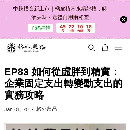
扣碼
中秋禮盒新上市｜橘皮植萃永續好禮，解
 現折
油去味・送禮自用兩相宜
45
22
10
17
了解詳情
天
小時
分鐘
秒
EP83 如何從虛胖到精實：
企業固定支出轉變動支出的
實務攻略
•
格外農品
Jan 01, 70