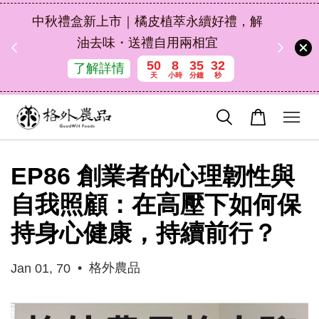
扣碼
中秋禮盒新上市｜橘皮植萃永續好禮，解
 現折
油去味・送禮自用兩相宜
50
8
35
31
了解詳情
天
小時
分鐘
秒
EP86 創業者的心理韌性與
自我照顧：在高壓下如何保
持身心健康，持續前行？
•
格外農品
Jan 01, 70