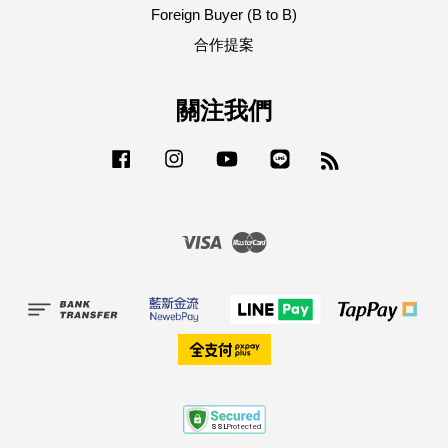
Foreign Buyer (B to B)
合作提案
關注我們
Facebook
Instagram
YouTube
Line
RSS
Visa
Master