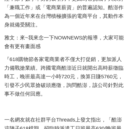
「兼職工作」或「電商業薪資」的普遍認知。酷澎作
為一個近年來在台灣積極擴張的電商平台，其動作本
身就備受關注。
雅文：來~我來念一下NOWNEWS的報導，大家可能
會有更有畫面感
『618購物節各家電商業者不僅大打促銷，更加派人
力備戰搶業績。跨國電商酷澎近日就開出高時薪徵臨
時工，晚班最高達一小時720元，換算日賺5760元，
引發不少民眾搶破頭應徵，詢問酷澎，該公司針對此
事不做任何回應。
一名網友就在社群平台Threads上發文指出，「酷澎
這陣子618檔期，招臨時派遣工日班最高630/晚班最