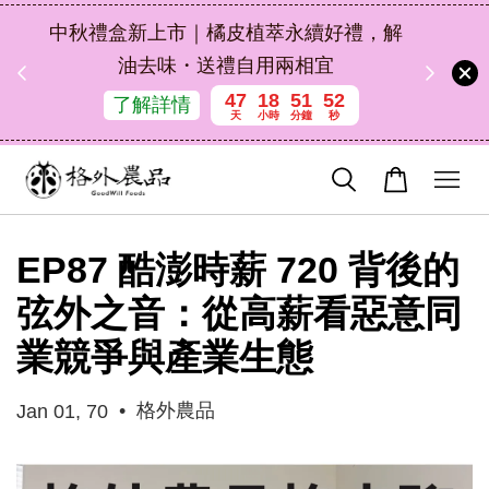
扣碼
中秋禮盒新上市｜橘皮植萃永續好禮，解
 現折
油去味・送禮自用兩相宜
47
18
51
51
了解詳情
天
小時
分鐘
秒
EP87 酷澎時薪 720 背後的
弦外之音：從高薪看惡意同
業競爭與產業生態
•
格外農品
Jan 01, 70