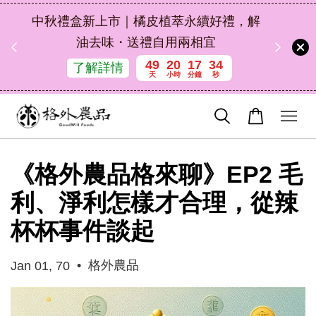
扣碼
中秋禮盒新上市｜橘皮植萃永續好禮，解
 現折
油去味・送禮自用兩相宜
49
20
17
33
了解詳情
天
小時
分鐘
秒
《格外農品格來聊》EP2 毛
利、淨利怎樣才合理，從辣
杯杯事件談起
•
格外農品
Jan 01, 70