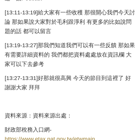
[13:11-13:19]給大家有一些收穫 那很開心我們今天討
論 那如果說大家對於毛利跟淨利 有更多的比如說問
題的話 都可以留言
[13:19-13:27]那我們知道我們可以有一些反饋 那如果
有需要詳細資料的 我們都把資料處處放在資訊欄 大
家可以下去參考
[13:27-13:31]好那就很高興 今天的節目到這裡了 好
謝謝大家 拜拜
資料來源：資料來源出處：
財政部稅務入口網-
https://www.etax.nat.gov.tw/etwmain