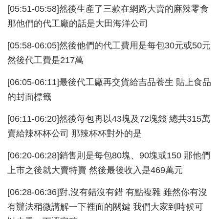
[05:51-05:58]然後生產了三款在網路大賣的麻辣零食
那他們的代工廠的話是大田海洋公司
[05:58-06:05]然後他們的代工費用是每包30元或50元
然後代工費是217萬
[06:05-06:11]最後代工廠再交貨給吉品養生 貼上食品
的封面標籤
[06:11-06:20]然後每包再以43塊及72塊錢 總共315萬
賣給辣杯杯公司 那辣杯杯對外的是
[06:20-06:28]銷售則是每包80塊、90塊或150 那他們
上市之後就大賣特賣 然後最後收入是469萬元
[06:28-06:36]對,沒有錯沒有錯 有點複雜 雖然你有沒
有辦法稍微講解一下裡面的關鍵 我們大家到時候可