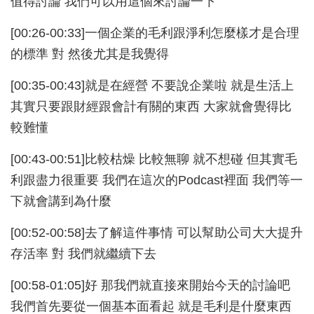
值得討論 我們可以用這個來討論一下
[00:26-00:33]一個企業的毛利跟淨利怎麼樣才是合理
的標準 對 然後尤其是我覺得
[00:35-00:43]就是在經營 不要說企業啦 就是生活上
其實只要跟財經跟會計有關的東西 大家就會覺得比
較難懂
[00:43-00:51]比較枯燥 比較無聊 就不想碰 但其實毛
利跟盡力很重要 我們在這次的Podcast裡面 我們等一
下就會講到為什麼
[00:52-00:58]去了解這件事情 可以幫助公司大大提升
存活率 對 我們就繼續下去
[00:58-01:05]好 那我們就直接來開始今天的討論吧
我們首先要從一個基本面看起 就是毛利是什麼東西