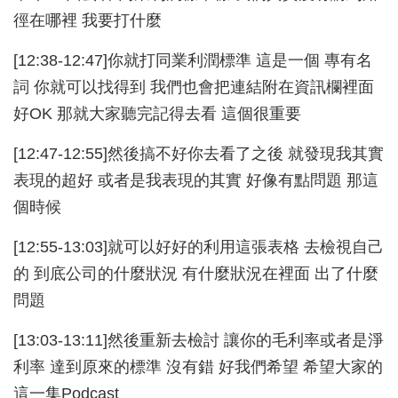
徑在哪裡 我要打什麼
[12:38-12:47]你就打同業利潤標準 這是一個 專有名
詞 你就可以找得到 我們也會把連結附在資訊欄裡面
好OK 那就大家聽完記得去看 這個很重要
[12:47-12:55]然後搞不好你去看了之後 就發現我其實
表現的超好 或者是我表現的其實 好像有點問題 那這
個時候
[12:55-13:03]就可以好好的利用這張表格 去檢視自己
的 到底公司的什麼狀況 有什麼狀況在裡面 出了什麼
問題
[13:03-13:11]然後重新去檢討 讓你的毛利率或者是淨
利率 達到原來的標準 沒有錯 好我們希望 希望大家的
這一集Podcast