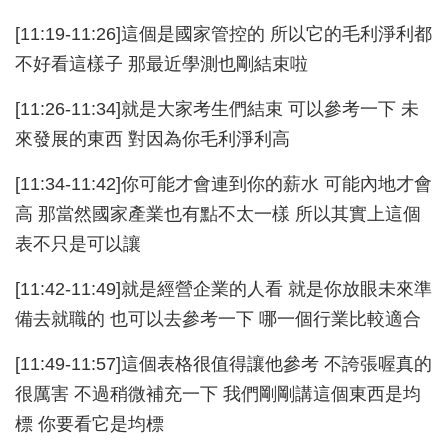
[11:19-11:26]這個是國家管控的 所以它的毛利淨利都
不好看這樣子 那最近學測也剛結束啦
[11:26-11:34]就是大家考生們結束 可以參考一下 未
來發展的東西 對因為你毛利淨利高
[11:34-11:42]你可能才會連到你的薪水 可能內地才會
高 那當然國家產業也有點不太一樣 所以其實上這個
表不只是可以讓
[11:42-11:49]就是經營企業的人看 就是你放眼未來準
備去就職的 也可以去參考一下 哪一個行業比較適合
[11:49-11:57]這個表格很值得讓他參考 不誇張喔真的
很厲害 不過稍微補充一下 我們剛剛講這個東西是均
標 你要看它是均標