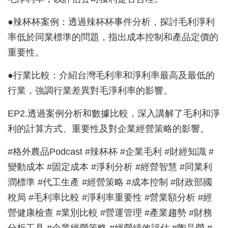
●辣杯杯案例：透過辣杯杯事件分析，探討毛利淨利
率低於同業標準的問題，指出成本控制和產品定價的
重要性。
●行業比較：介紹台灣毛利率和淨利率最高及最低的
行業，強調行業差異對毛淨利率的影響。
EP2.透過案例分析和數據比較，深入講解了毛利和淨
利的計算方式、重要性及對企業經營策略的影響。
#格外農品Podcast #辣杯杯 #企業毛利 #財經知識 #
變動成本 #固定成本 #淨利分析 #經營智慧 #同業利
潤標準 #代工生產 #經營策略 #成本控制 #財政部國
稅局 #毛利率比較 #淨利率重要性 #營業額分析 #經
營健康檢查 #業別比較 #營運管理 #產業趨勢 #財務