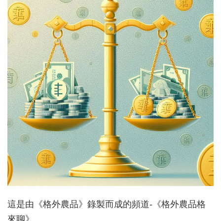
這是由《格外農品》錄製而成的頻道-《格外農品格
來聊》