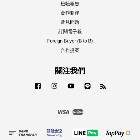
檢驗報告
合作夥伴
常見問題
訂閱電子報
Foreign Buyer (B to B)
合作提案
關注我們
Facebook
Instagram
YouTube
Line
RSS
Visa
Master