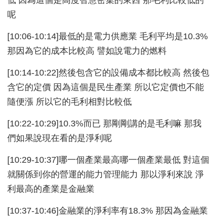
低 因為這個是高度智慧密集的東西 那毛利比較低的
呢
[10:06-10:14]最低的是電力供應業 毛利平均是10.3%
那因為它的成本比較高 譬如說電力的燃料
[10:14-10:22]然後包含它的設備成本都比較高 然後包
含它的定價 因為這個是民生產業 所以它定價也不能
隨便漲 所以它的毛利相對比較低
[10:22-10:29]10.3%而已 那剛剛講的是毛利嘛 那我
們如果說現在看的是淨利呢
[10:29-10:37]哪一個產業最高哪一個產業最低 對這個
就關係到你的營運的能力管理能力 那以淨利來說 淨
利最高的產業是金融業
[10:37-10:46]金融業的淨利率有18.3% 那因為金融業