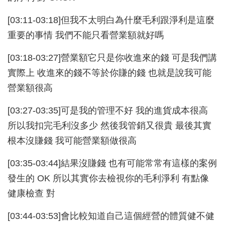
[03:11-03:18]但我不太明白為什麼毛利跟淨利是這麼
重要的事情 我們不能只看營業額就好嗎
[03:18-03:27]營業額它只是你收進來的錢 可是我們講
實際上 收進來的錢不等於你賺的錢 也就是說我可能
營業額很高
[03:27-03:35]可是我的管理不好 我的進貨成本很高
所以我扣完毛利沒多少 然後我管銷又很貴 最後其實
根本沒賺錢 我可能營業額做很高
[03:35-03:44]結果沒賺錢 也有可能常常有這樣的案例
發生的 OK 所以其實你去檢視你的毛利淨利 有點像
健康檢查 對
[03:44-03:53]會比較知道自己這個經營的體質健不健