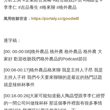
分析工具 #企業經營策略 #經營績效評估 #陶晶瑩 #
李李仁 #吉品養生 #格來聊 #格外農品
萬用收聽管道：
https://portaly.cc/goodwill
逐字稿：
[00: 00-00:08]格外農品 格外農 格外農品 格外農 大
家好 歡迎收聽我們格外農品的Podcast節目
[00:08-00:17]格外農品格來聊 我是主持人子昂 我是
主持人子祥 我們今天要來聊聊的是最近的熱門話題
就是辣杯杯事件
[00:18-00:26]大家可能知道藝人陶晶瑩跟李李仁經營
的一間公司叫做辣杯杯 那這個事件裡面有很多事情