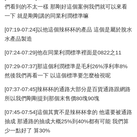
們看到的不太一樣 那剛好這個案例我們就可以來看
一下 就是剛剛講的同業利潤標準嘛
[07:19-07:24]以他這個辣杯杯的產品 這個是屬於脫水
水產品製造
[07:24-07:29]他在同業利潤標準裡面是0822之11
[07:29-07:37]那這個利潤標準是毛利26%淨利率8%
然後我們再看一下 以這個標準要怎麼檢視呢
[07:37-07:45]辣杯杯的通路大部分是百貨通路跟網路
所以我們剛剛提到那個末售價80塊90塊
[07:45-07:54]這個其實不是辣杯杯拿的 他還要被通路
抽成 那通路的抽成大概25%到40%都有可能 我們算
少一點好了 算30%