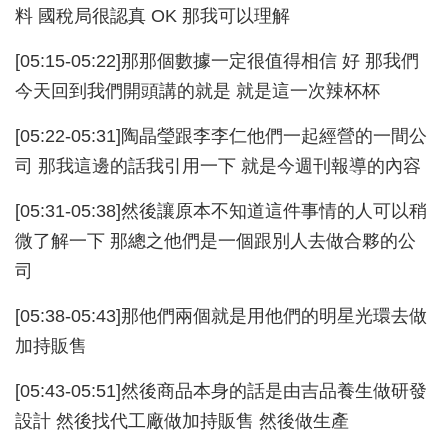
料 國稅局很認真 OK 那我可以理解
[05:15-05:22]那那個數據一定很值得相信 好 那我們
今天回到我們開頭講的就是 就是這一次辣杯杯
[05:22-05:31]陶晶瑩跟李李仁他們一起經營的一間公
司 那我這邊的話我引用一下 就是今週刊報導的內容
[05:31-05:38]然後讓原本不知道這件事情的人可以稍
微了解一下 那總之他們是一個跟別人去做合夥的公
司
[05:38-05:43]那他們兩個就是用他們的明星光環去做
加持販售
[05:43-05:51]然後商品本身的話是由吉品養生做研發
設計 然後找代工廠做加持販售 然後做生產