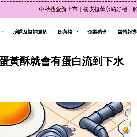
了解詳情
皮植萃永續好禮，解油去味・送禮自用兩相宜
演講及諮詢邀約
部落格
企業禮盒
媒體報導
吃蛋黃酥就會有蛋白流到下水