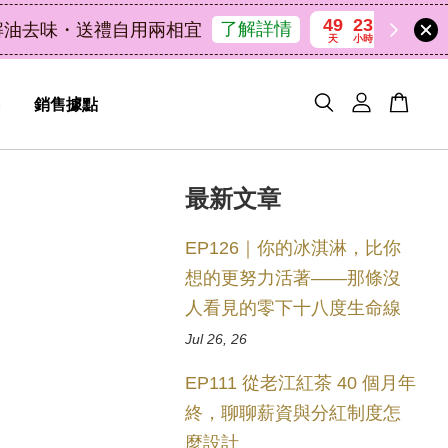
49
23
57
15
天
小時
分鐘
秒
銷售據點
最新文章
EP126｜你的冰淇淋，比你
想的更努力活著——那條沒
人看見的零下十八度生命線
Jul 26, 26
EP111 從老江紅茶 40 個月年
終，聊聊薪資與分紅制度怎
麼設計