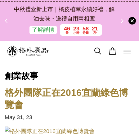
扣碼
中秋禮盒新上市｜橘皮植萃永續好禮，解
 現折
油去味・送禮自用兩相宜
46
23
58
20
了解詳情
天
小時
分鐘
秒
創業故事
格外團隊正在2016宜蘭綠色博
覽會
May 31, 23