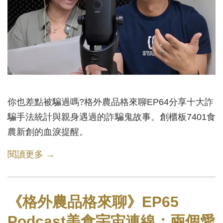
你也差點被騙過嗎?格外農品格來聊EP64分享十大詐
騙手法統計與親身遇過的詐騙鬼故事。創櫃板7401食
農新創的血淚提醒。
閱讀更多 →
《格外農品格來聊》EP65
Podcast美食宇宙連線：兩個愛