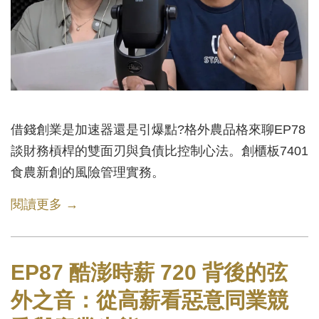
借錢創業是加速器還是引爆點?格外農品格來聊EP78
談財務槓桿的雙面刃與負債比控制心法。創櫃板7401
食農新創的風險管理實務。
閱讀更多 →
EP87 酷澎時薪 720 背後的弦
外之音：從高薪看惡意同業競