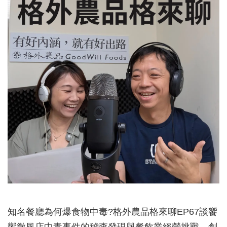
知名餐廳為何爆食物中毒?格外農品格來聊EP67談饗
饗微風店中毒事件的稽查發現與餐飲業經營挑戰。創