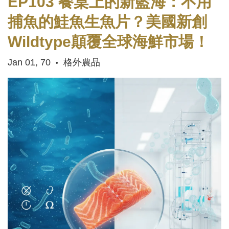
EP103 餐桌上的新藍海：不用
捕魚的鮭魚生魚片？美國新創
Wildtype顛覆全球海鮮市場！
Jan 01, 70
格外農品
•