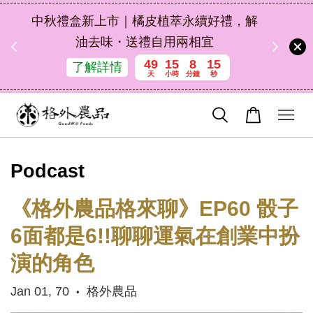
新朋友禮物｜新會員首次購買輸入折扣碼
中秋禮
NEWFRIEND100，消費滿 $1200 現折
$100（鮮果除外）
立即選購
Podcast
《格外農品格來聊》EP60 骰子
6面都是6!!聊聊運氣在創業中扮
演的角色
Jan 01, 70
格外農品
•